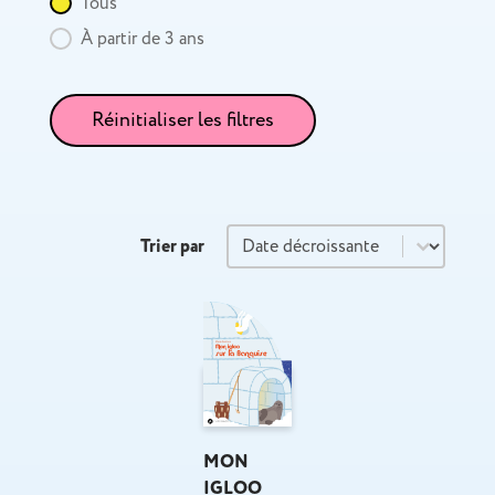
Âge
Tous
À partir de 3 ans
Réinitialiser les filtres
Trier par
Trier par
Trier par
MON
IGLOO