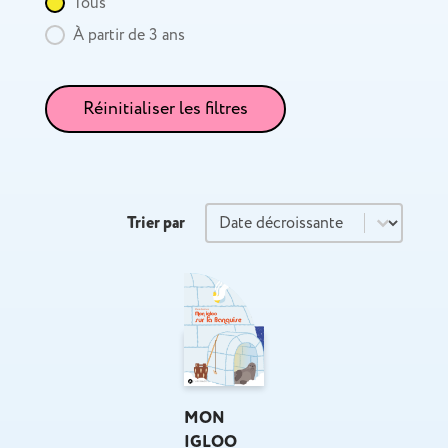
Âge
Tous
À partir de 3 ans
Réinitialiser les filtres
Trier par
Trier par
Trier par
MON
IGLOO