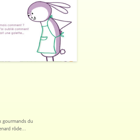
ux gourmands du
 renard rôde…