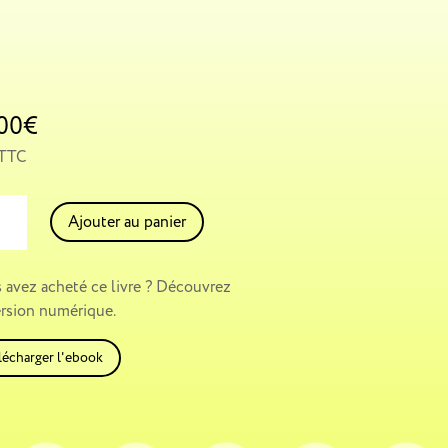
,00
€
 TTC
ité
A
Ajouter au panier
l
t
te
e
 avez acheté ce livre ? Découvrez
r
ersion numérique.
urs
n
a
lécharger l'ebook
t
i
v
e