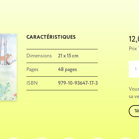
12
CARACTÉRISTIQUES
Prix
Dimensions
21 x 15 cm
quant
Pages
48 pages
de
La
ISBN
979-10-93647-17-3
galet
Vous
court
sa v
toujo
Té