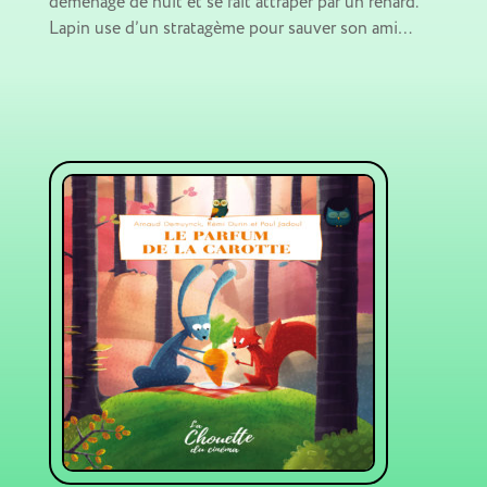
déménage de nuit et se fait attraper par un renard.
Lapin use d’un stratagème pour sauver son ami…
P
A
N
I
E
R