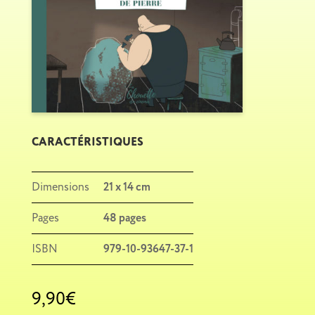
N
I
E
R
CARACTÉRISTIQUES
Dimensions
21 x 14 cm
Pages
48 pages
ISBN
979-10-93647-37-1
9,90
€