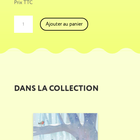
Prix TTC
quantité
A
Ajouter au panier
de
l
L'humble
t
tailleur
e
de
r
pierre
n
a
t
i
v
DANS LA COLLECTION
e
: